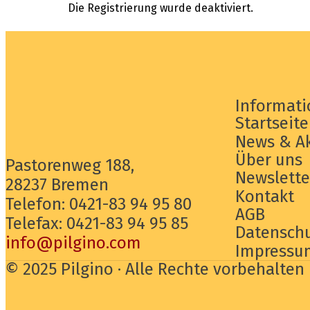
Die Registrierung wurde deaktiviert.
Informati
Startseite
News & Ak
Über uns
Pastorenweg 188,
Newslette
28237 Bremen
Kontakt
Telefon: 0421-83 94 95 80
AGB
Telefax: 0421-83 94 95 85
Datensch
info@pilgino.com
Impressu
© 2025 Pilgino · Alle Rechte vorbehalten