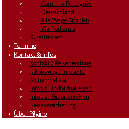
Caminho Portugués
Deutschland
Alle Wege Spanien
Via Podiensis
Kurzstrecken
Termine
Kontakt & Infos
Kontakt / Reiseberatung
Jakobswege Infoseite
Mitnahmeliste
Infos zu Individualreisen
Infos zu Gruppenreisen
Reiseversicherung
Über Pilgino